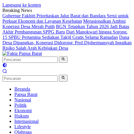
Langsung ke konten
Breaking News
Gubernur Fakhiri Prioritaskan Jalur Barat dan Bandara Serui untuk
Perkuat Ekonomi dan Layanan Kesehatan
Merasionalkan Ambisi
Koperasi Desa Merah Putih
BGN Tetapkan Tahun 2026 Jadi Batas
Akhir Pembangunan SPPG Baru
Dari Manokwari hingga Sorong,
15 SPBU Pertamina Sediakan Takjil Gratis Selama Ramadan
Dana
Desa Dipangkas, Koperasi Didorong: Prof.Djohermansyah Ingatkan
Risiko Salah Arah Kebijakan Desa
Beranda
Papua Barat
Nasional
Politik
Ekonomi
Hukum
Internasional
Lifestyle
Olahraga