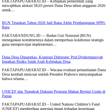
FAKTAPAPUABARAT.ID – Kebijakan pemerintah yang
mewajibkan alokasi 58,03 persen Dana Desa tahun anggaran 2026
untuk…
BGN Tetapkan Tahun 2026 Jadi Batas Akhir Pembangunan SPPG
Baru
FAKTABANDUNG.ID — Badan Gizi Nasional (BGN)
menegaskan komitmennya dalam memperluas kolaborasi strategis
guna mempercepat implementasi…
Dana Desa Dipangkas, Koperasi Didorong: Prof.Djohermansyah
Ingatkan Risiko Salah Arah Kebijakan Desa
FAKTAPAPUABARAT.ID – Wacana evaluasi pemanfaatan Dana
Desa kembali mencuat setelah Presiden Prabowo menyampaikan
bahwa selama…
UNICEF dan Tiongkok Dukung Program Makan Bergizi Gratis di
Papua
FAKTAPAPUABARAT.ID – United Nations Children’s Fund
(UNICEF) memberikan apresiasi tinggi terhadap keseriusan