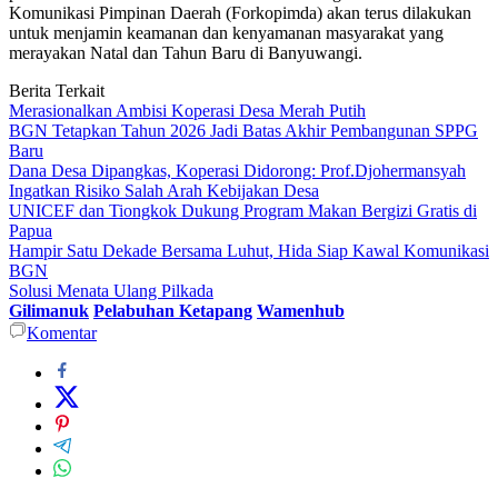
Komunikasi Pimpinan Daerah (Forkopimda) akan terus dilakukan
untuk menjamin keamanan dan kenyamanan masyarakat yang
merayakan Natal dan Tahun Baru di Banyuwangi.
Berita Terkait
Merasionalkan Ambisi Koperasi Desa Merah Putih
BGN Tetapkan Tahun 2026 Jadi Batas Akhir Pembangunan SPPG
Baru
Dana Desa Dipangkas, Koperasi Didorong: Prof.Djohermansyah
Ingatkan Risiko Salah Arah Kebijakan Desa
UNICEF dan Tiongkok Dukung Program Makan Bergizi Gratis di
Papua
Hampir Satu Dekade Bersama Luhut, Hida Siap Kawal Komunikasi
BGN
Solusi Menata Ulang Pilkada
Gilimanuk
Pelabuhan Ketapang
Wamenhub
Komentar