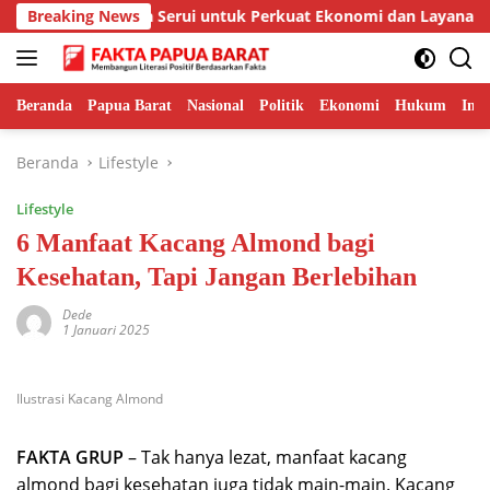
Langsung
arat dan Bandara Serui untuk Perkuat Ekonomi dan Layanan Kese
Breaking News
ke
konten
Beranda
Papua Barat
Nasional
Politik
Ekonomi
Hukum
Inte
Beranda
Lifestyle
Lifestyle
6 Manfaat Kacang Almond bagi
Kesehatan, Tapi Jangan Berlebihan
Dede
1 Januari 2025
Ilustrasi Kacang Almond
FAKTA GRUP
– Tak hanya lezat, manfaat kacang
almond bagi kesehatan juga tidak main-main. Kacang