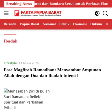
Langsung
Prioritaskan Jalur Barat dan Bandara Serui untuk Perkuat Ekono
Breaking News
ke
konten
Beranda
Papua Barat
Nasional
Politik
Ekonomi
Hukum
Inte
Ibadah
Lifestyle
11 Maret 2025
Fase Magfirah Ramadhan: Menyambut Ampunan
Allah dengan Doa dan Ibadah Intensif