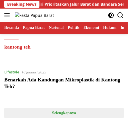
Langsung
Gubernur Fakhiri Prioritaskan Jalur Barat dan Bandara Ser
Breaking News
ke
konten
Beranda
Papua Barat
Nasional
Politik
Ekonomi
Hukum
Inte
kantong teh
Lifestyle
10 Januari 2025
Benarkah Ada Kandungan Mikroplastik di Kantong
Teh?
Selengkapnya