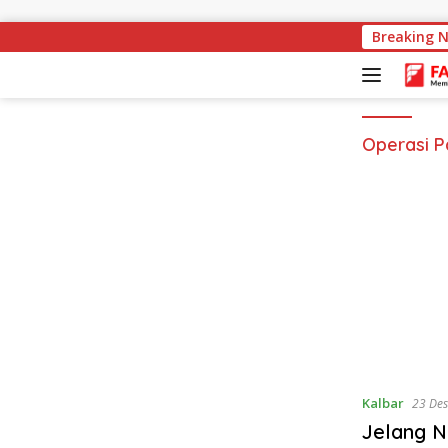
Langsung ke konten
Breaking 
Guber
Operasi P
Kalbar
23 De
Jelang N