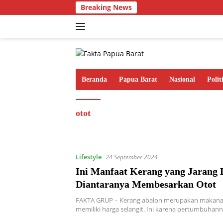
Langsung
Breaking News
ke
konten
Beranda
Papua Barat
Nasional
Polit
otot
Lifestyle
24 September 2024
Ini Manfaat Kerang yang Jarang 
Diantaranya Membesarkan Otot
FAKTA GRUP – Kerang abalon merupakan makanan
memiliki harga selangit. Ini karena pertumbuhan