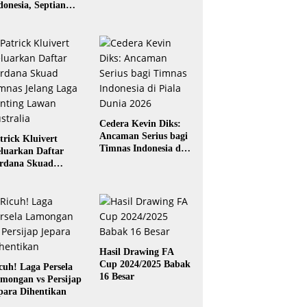
donesia, Septian
gaskara: Siap
rikan yang Terbaik
Cedera Kevin Diks:
Ancaman Serius bagi
trick Kluivert
Timnas Indonesia di
luarkan Daftar
Piala Dunia 2026
rdana Skuad
mnas Jelang Laga
nting Lawan
stralia
Hasil Drawing FA
Cup 2024/2025 Babak
cuh! Laga Persela
16 Besar
mongan vs Persijap
para Dihentikan