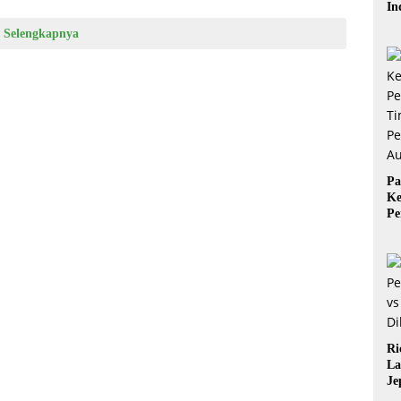
In
Ba
Selengkapnya
Be
Pa
Ke
Pe
Ti
Pe
Au
Ri
La
Je