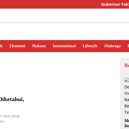
Gubernur Fakhiri
ik
Ekonomi
Hukum
Internasional
Lifestyle
Olahraga
B
Diketahui,
 laut yang
nya…
Mu
De