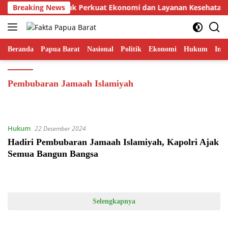
Langsung
an Bandara Serui untuk Perkuat Ekonomi dan Layanan Kesehatan
Breaking News
ke
konten
Beranda
Papua Barat
Nasional
Politik
Ekonomi
Hukum
Inte
Pembubaran Jamaah Islamiyah
Hukum
22 Desember 2024
Hadiri Pembubaran Jamaah Islamiyah, Kapolri Ajak
Semua Bangun Bangsa
Selengkapnya