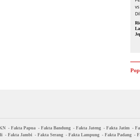
Ri
La
Je
Pop
IKN
Fakta Papua
Fakta Bandung
Fakta Jateng
Fakta Jatim
Fa
li
Fakta Jambi
Fakta Serang
Fakta Lampung
Fakta Padang
F