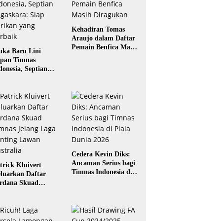
Kehadiran Tomas
Araujo dalam Daftar
Pemain Benfica Masih
ka Baru Lini
Diragukan
pan Timnas
donesia, Septian
gaskara: Siap
rikan yang Terbaik
Cedera Kevin Diks:
Ancaman Serius bagi
trick Kluivert
Timnas Indonesia di
luarkan Daftar
Piala Dunia 2026
rdana Skuad
mnas Jelang Laga
nting Lawan
stralia