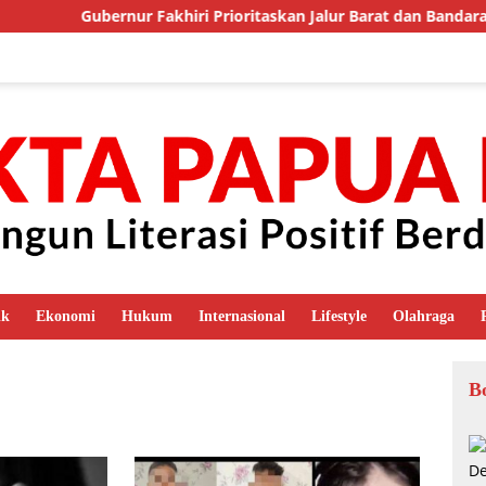
Gubernur Fakhiri Prioritaskan Jalur Barat dan Bandara S
ik
Ekonomi
Hukum
Internasional
Lifestyle
Olahraga
B