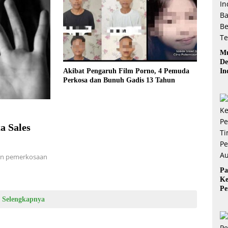
Mu
De
In
Akibat Pengaruh Film Porno, 4 Pemuda
Ba
Perkosa dan Bunuh Gadis 13 Tahun
Be
a Sales
kan pemerkosaan
Pa
Ke
Pe
Ti
Selengkapnya
Pe
Au