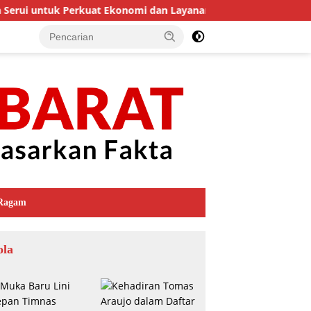
erui untuk Perkuat Ekonomi dan Layanan Kesehatan
Mera
Ragam
ola