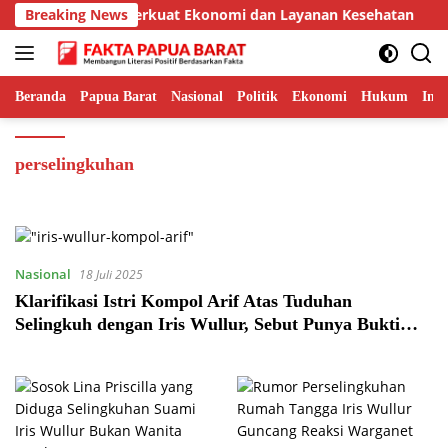
Langsung
andara Serui untuk Perkuat Ekonomi dan Layanan Kesehatan
Breaking News
ke
konten
Beranda
Papua Barat
Nasional
Politik
Ekonomi
Hukum
Inte
perselingkuhan
Nasional
18 Juli 2025
Klarifikasi Istri Kompol Arif Atas Tuduhan
Selingkuh dengan Iris Wullur, Sebut Punya Bukti
Melawan