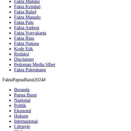
Fakta Maluku
Fakta Kendari
Fakta Babel
Fakta Manado
Fakta Palu
Fakta Ambon
Fakta Yogyakarta
Fakta Riau
Fakta Natuna
Kode Etik
Redaksi
Disclaimer
Pedoman Media SIber
Fakta Palembang
FaktaPapuaBarat2024#
Beranda
Papua Barat
Nasional
Politik
Ekonomi
Hukum
Internasional
Lifestyle