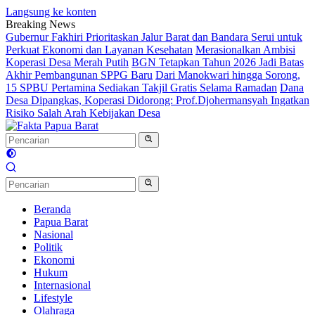
Langsung ke konten
Breaking News
Gubernur Fakhiri Prioritaskan Jalur Barat dan Bandara Serui untuk
Perkuat Ekonomi dan Layanan Kesehatan
Merasionalkan Ambisi
Koperasi Desa Merah Putih
BGN Tetapkan Tahun 2026 Jadi Batas
Akhir Pembangunan SPPG Baru
Dari Manokwari hingga Sorong,
15 SPBU Pertamina Sediakan Takjil Gratis Selama Ramadan
Dana
Desa Dipangkas, Koperasi Didorong: Prof.Djohermansyah Ingatkan
Risiko Salah Arah Kebijakan Desa
Beranda
Papua Barat
Nasional
Politik
Ekonomi
Hukum
Internasional
Lifestyle
Olahraga