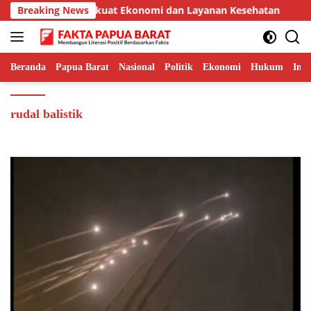
Langsung
dara Serui untuk Perkuat Ekonomi dan Layanan Kesehatan
Breaking News
ke
konten
Beranda
Papua Barat
Nasional
Politik
Ekonomi
Hukum
Inte
rudal balistik