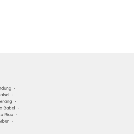
ndung
alsel
Serang
a Babel
ta Riau
Iber