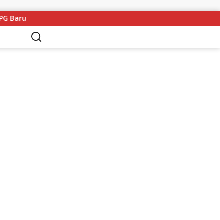
 Baru
Dari Manokwari hingga Sorong, 15 SPBU Pertamin