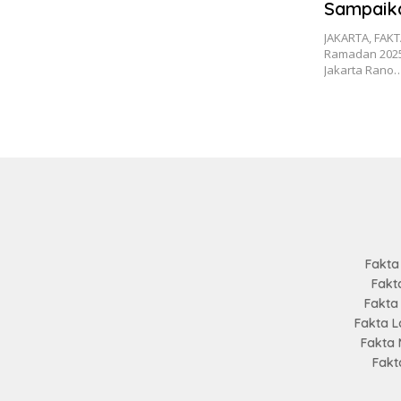
Sampaika
Sembako
JAKARTA, FAKT
Gratis M
Ramadan 2025/
Jakarta Rano
Fakta
Fakt
Fakta
Fakta 
Fakta
Fakt