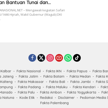
n Bantuan Tunai dan
 serta Kesempatan Umrah
ANASIONAL.NET – Mengawali kegiatan Safari
arbot
1446 Hijriah, Wakil Gubernur (Wagub) DKI
…
 Kalbar
Fakta Nasional
Fakta IKN
Fakta Papua
Fakta Ba
a Jateng
Fakta Jatim
Fakta Batam
Fakta Medan
Fakta K
 Kalteng
Fakta Makassar
Fakta Bali
Fakta Jambi
Fakta 
Lampung
Fakta Padang
Fakta Maluku
Fakta Kendari
Fakt
 Manado
Fakta Palu
Fakta Ambon
Fakta Yogyakarta
Fak
a Natuna
Kode Etik
Redaksi
Disclaimer
Pedoman Media S
Fakta Palembang