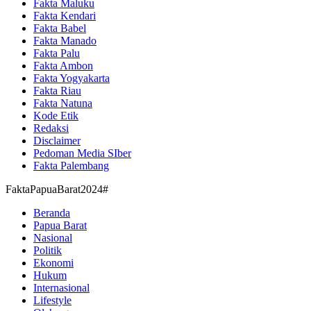
Fakta Maluku
Fakta Kendari
Fakta Babel
Fakta Manado
Fakta Palu
Fakta Ambon
Fakta Yogyakarta
Fakta Riau
Fakta Natuna
Kode Etik
Redaksi
Disclaimer
Pedoman Media SIber
Fakta Palembang
FaktaPapuaBarat2024#
Beranda
Papua Barat
Nasional
Politik
Ekonomi
Hukum
Internasional
Lifestyle