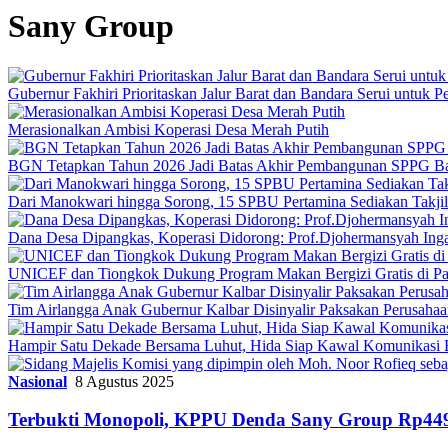
Sany Group
Gubernur Fakhiri Prioritaskan Jalur Barat dan Bandara Serui untuk
Merasionalkan Ambisi Koperasi Desa Merah Putih
BGN Tetapkan Tahun 2026 Jadi Batas Akhir Pembangunan SPPG B
Dari Manokwari hingga Sorong, 15 SPBU Pertamina Sediakan Takji
Dana Desa Dipangkas, Koperasi Didorong: Prof.Djohermansyah Inga
UNICEF dan Tiongkok Dukung Program Makan Bergizi Gratis di P
Tim Airlangga Anak Gubernur Kalbar Disinyalir Paksakan Perusaha
Hampir Satu Dekade Bersama Luhut, Hida Siap Kawal Komunikas
Nasional
8 Agustus 2025
Terbukti Monopoli, KPPU Denda Sany Group Rp449