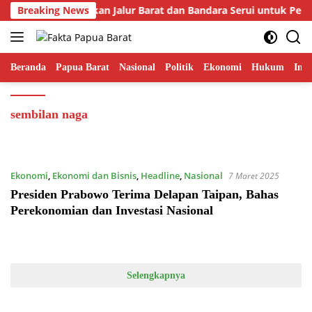
Langsung
r Fakhiri Prioritaskan Jalur Barat dan Bandara Serui untuk Per
Breaking News
ke
konten
Beranda
Papua Barat
Nasional
Politik
Ekonomi
Hukum
Inte
sembilan naga
Ekonomi
,
Ekonomi dan Bisnis
,
Headline
,
Nasional
7 Maret 2025
Presiden Prabowo Terima Delapan Taipan, Bahas
Perekonomian dan Investasi Nasional
Selengkapnya