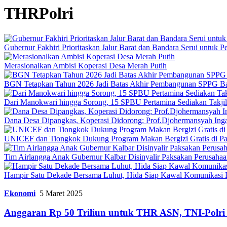
THRPolri
Gubernur Fakhiri Prioritaskan Jalur Barat dan Bandara Serui untuk
Merasionalkan Ambisi Koperasi Desa Merah Putih
BGN Tetapkan Tahun 2026 Jadi Batas Akhir Pembangunan SPPG B
Dari Manokwari hingga Sorong, 15 SPBU Pertamina Sediakan Takji
Dana Desa Dipangkas, Koperasi Didorong: Prof.Djohermansyah Inga
UNICEF dan Tiongkok Dukung Program Makan Bergizi Gratis di P
Tim Airlangga Anak Gubernur Kalbar Disinyalir Paksakan Perusaha
Hampir Satu Dekade Bersama Luhut, Hida Siap Kawal Komunikas
Ekonomi
5 Maret 2025
Anggaran Rp 50 Triliun untuk THR ASN, TNI-Polr