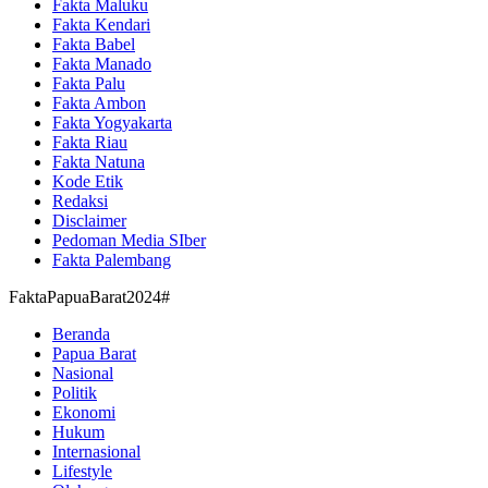
Fakta Maluku
Fakta Kendari
Fakta Babel
Fakta Manado
Fakta Palu
Fakta Ambon
Fakta Yogyakarta
Fakta Riau
Fakta Natuna
Kode Etik
Redaksi
Disclaimer
Pedoman Media SIber
Fakta Palembang
FaktaPapuaBarat2024#
Beranda
Papua Barat
Nasional
Politik
Ekonomi
Hukum
Internasional
Lifestyle