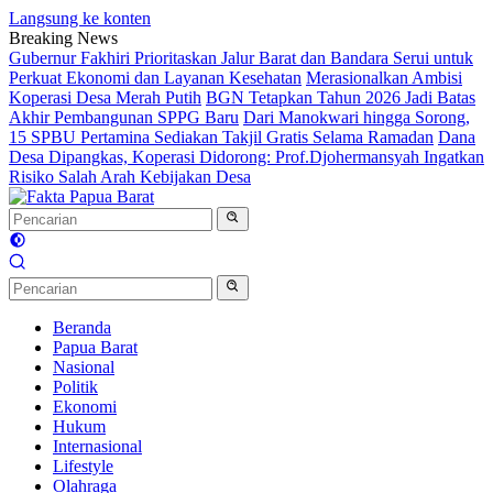
Langsung ke konten
Breaking News
Gubernur Fakhiri Prioritaskan Jalur Barat dan Bandara Serui untuk
Perkuat Ekonomi dan Layanan Kesehatan
Merasionalkan Ambisi
Koperasi Desa Merah Putih
BGN Tetapkan Tahun 2026 Jadi Batas
Akhir Pembangunan SPPG Baru
Dari Manokwari hingga Sorong,
15 SPBU Pertamina Sediakan Takjil Gratis Selama Ramadan
Dana
Desa Dipangkas, Koperasi Didorong: Prof.Djohermansyah Ingatkan
Risiko Salah Arah Kebijakan Desa
Beranda
Papua Barat
Nasional
Politik
Ekonomi
Hukum
Internasional
Lifestyle
Olahraga