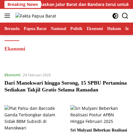
Langsung
nur Fakhiri Prioritaskan Jalur Barat dan Bandara Serui untuk 
Breaking News
ke
konten
Beranda
Papua Barat
Nasional
Politik
Ekonomi
Hukum
Inte
Ekonomi
Ekonomi
24 Februari 2026
Dari Manokwari hingga Sorong, 15 SPBU Pertamina
Sediakan Takjil Gratis Selama Ramadan
Sri Mulyani Beberkan Realisasi