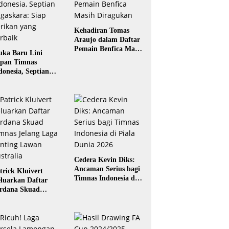
Kehadiran Tomas
Araujo dalam Daftar
Pemain Benfica Masih
ka Baru Lini
Diragukan
pan Timnas
donesia, Septian
gaskara: Siap
rikan yang Terbaik
Cedera Kevin Diks:
Ancaman Serius bagi
trick Kluivert
Timnas Indonesia di
luarkan Daftar
Piala Dunia 2026
rdana Skuad
mnas Jelang Laga
nting Lawan
stralia