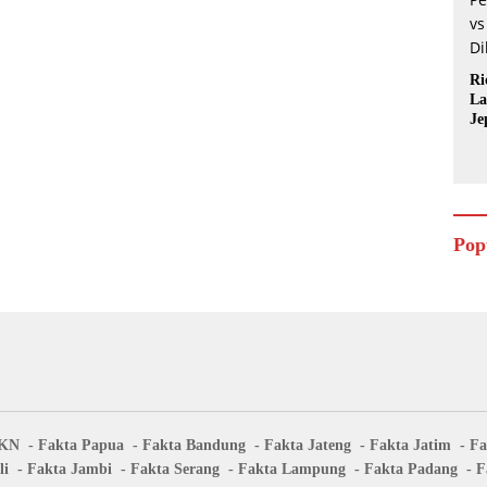
Ri
La
Je
Pop
IKN
Fakta Papua
Fakta Bandung
Fakta Jateng
Fakta Jatim
Fa
li
Fakta Jambi
Fakta Serang
Fakta Lampung
Fakta Padang
F