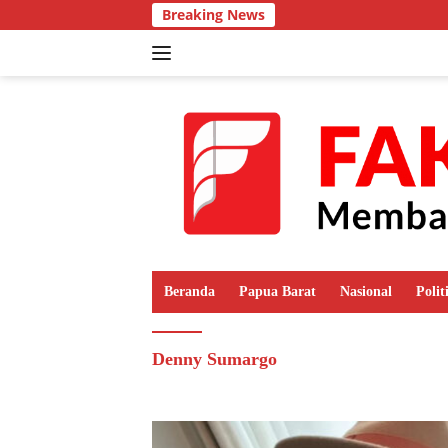
Langsung
Breaking News
ke
konten
Beranda
Papua Barat
Nasional
Polit
Denny Sumargo