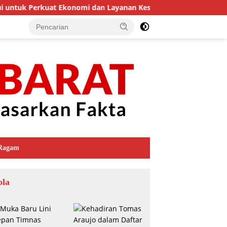
i untuk Perkuat Ekonomi dan Layanan Kesehatan
Merasion
Ragam
ola