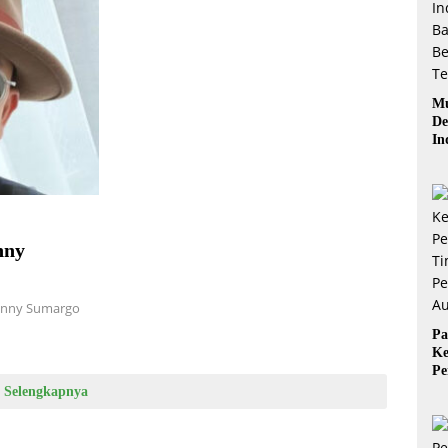
Mu
De
In
Ba
Be
nny
Denny Sumargo
Pa
Ke
Pe
Ti
Selengkapnya
Pe
Au