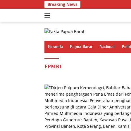
Langsung
Breaking News
ke
konten
Beranda
Papua Barat
Nasional
Polit
FPMRI