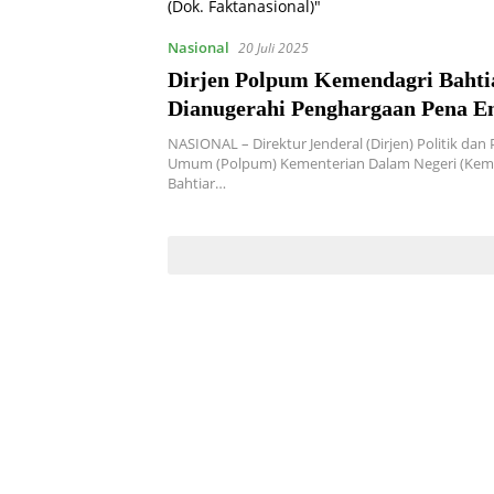
Nasional
20 Juli 2025
Dirjen Polpum Kemendagri Bahti
Dianugerahi Penghargaan Pena E
Forum Pimred Multimedia
NASIONAL – Direktur Jenderal (Dirjen) Politik da
Umum (Polpum) Kementerian Dalam Negeri (Kem
Bahtiar…