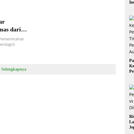
In
Ba
Be
ar
mas dari
n Pemerintahan
endagri)
Pa
Ke
Selengkapnya
Pe
Ti
Pe
Au
Ri
La
Je