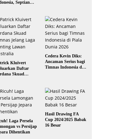
donesia, Septian
gaskara: Siap
rikan yang Terbaik
Cedera Kevin Diks:
Ancaman Serius bagi
trick Kluivert
Timnas Indonesia di
luarkan Daftar
Piala Dunia 2026
rdana Skuad
mnas Jelang Laga
nting Lawan
stralia
Hasil Drawing FA
Cup 2024/2025 Babak
cuh! Laga Persela
16 Besar
mongan vs Persijap
para Dihentikan