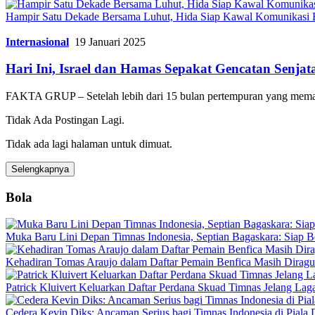
Hampir Satu Dekade Bersama Luhut, Hida Siap Kawal Komunikas
Internasional
19 Januari 2025
Hari Ini, Israel dan Hamas Sepakat Gencatan Senjat
FAKTA GRUP – Setelah lebih dari 15 bulan pertempuran yang mema
Tidak Ada Postingan Lagi.
Tidak ada lagi halaman untuk dimuat.
Selengkapnya
Bola
Muka Baru Lini Depan Timnas Indonesia, Septian Bagaskara: Siap B
Kehadiran Tomas Araujo dalam Daftar Pemain Benfica Masih Dirag
Patrick Kluivert Keluarkan Daftar Perdana Skuad Timnas Jelang Lag
Cedera Kevin Diks: Ancaman Serius bagi Timnas Indonesia di Piala