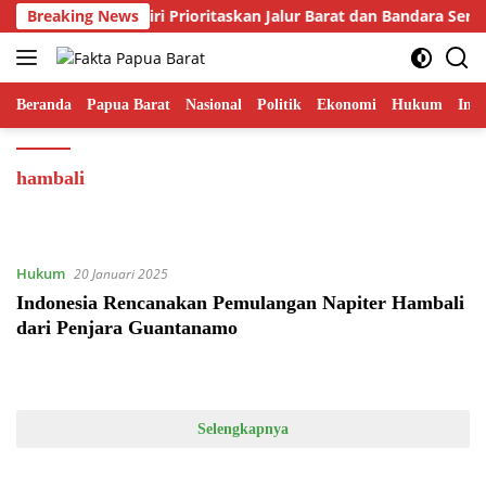
Langsung
Gubernur Fakhiri Prioritaskan Jalur Barat dan Bandara Ser
Breaking News
ke
konten
Beranda
Papua Barat
Nasional
Politik
Ekonomi
Hukum
Inte
hambali
Hukum
20 Januari 2025
Indonesia Rencanakan Pemulangan Napiter Hambali
dari Penjara Guantanamo
Selengkapnya