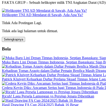
FAKTA GRUP – Sebuah helikopter milik TNI Angkatan Darat (AD) t
Helikopter TNI AD Mendarat di Sawah, Ada Apa Ya?
Tidak Ada Postingan Lagi.
Tidak ada lagi halaman untuk dimuat.
Selengkapnya
Bola
Muka Baru Lini Depan Timnas Indonesia, Septian Bagaskara: Siap B
Kehadiran Tomas Araujo dalam Daftar Pemain Benfica Masih Dirag
Patrick Kluivert Keluarkan Daftar Perdana Skuad Timnas Jelang Lag
Cedera Kevin Diks: Ancaman Serius bagi Timnas Indonesia di Piala
Ricuh! Laga Persela Lamongan vs Persijap Jepara Dihentikan
Hasil Drawing FA Cup 2024/2025 Babak 16 Besar