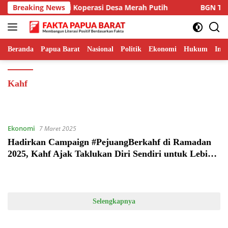
Langsung
asionalkan Ambisi Koperasi Desa Merah Putih
Breaking News
BGN Teta
ke
konten
Beranda
Papua Barat
Nasional
Politik
Ekonomi
Hukum
Inte
Kahf
Ekonomi
7 Maret 2025
Hadirkan Campaign #PejuangBerkahf di Ramadan
2025, Kahf Ajak Taklukan Diri Sendiri untuk Lebih
Baik
Selengkapnya