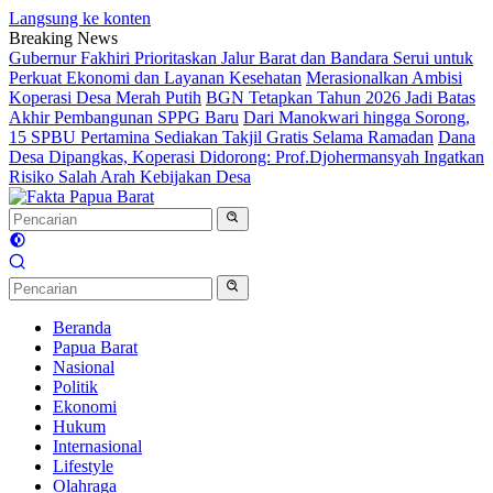
Langsung ke konten
Breaking News
Gubernur Fakhiri Prioritaskan Jalur Barat dan Bandara Serui untuk
Perkuat Ekonomi dan Layanan Kesehatan
Merasionalkan Ambisi
Koperasi Desa Merah Putih
BGN Tetapkan Tahun 2026 Jadi Batas
Akhir Pembangunan SPPG Baru
Dari Manokwari hingga Sorong,
15 SPBU Pertamina Sediakan Takjil Gratis Selama Ramadan
Dana
Desa Dipangkas, Koperasi Didorong: Prof.Djohermansyah Ingatkan
Risiko Salah Arah Kebijakan Desa
Beranda
Papua Barat
Nasional
Politik
Ekonomi
Hukum
Internasional
Lifestyle
Olahraga