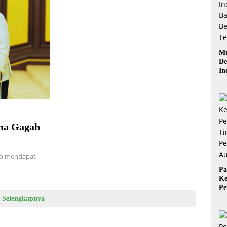
Mu
De
In
Ba
Be
ima Gagah
owo mendapat
Pa
Ke
Pe
Ti
Selengkapnya
Pe
Au