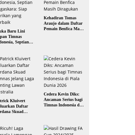
Kehadiran Tomas
Araujo dalam Daftar
Pemain Benfica Masih
ka Baru Lini
Diragukan
pan Timnas
donesia, Septian
gaskara: Siap
rikan yang Terbaik
Cedera Kevin Diks:
Ancaman Serius bagi
trick Kluivert
Timnas Indonesia di
luarkan Daftar
Piala Dunia 2026
rdana Skuad
mnas Jelang Laga
nting Lawan
stralia