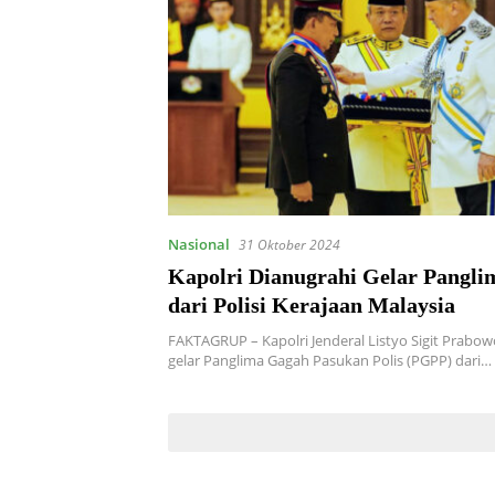
Nasional
31 Oktober 2024
Kapolri Dianugrahi Gelar Pangl
dari Polisi Kerajaan Malaysia
FAKTAGRUP – Kapolri Jenderal Listyo Sigit Prab
gelar Panglima Gagah Pasukan Polis (PGPP) dari…