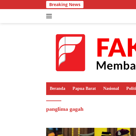
Langsung
Breaking News
ke
konten
Beranda
Papua Barat
Nasional
Polit
panglima gagah