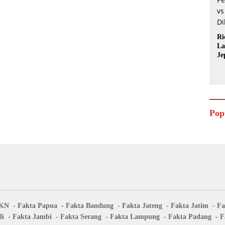
Ri
La
Je
Pop
IKN
Fakta Papua
Fakta Bandung
Fakta Jateng
Fakta Jatim
Fa
li
Fakta Jambi
Fakta Serang
Fakta Lampung
Fakta Padang
F