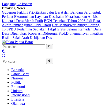
Langsung ke konten
Breaking News
Gubernur Fakhiri Prioritaskan Jalur Barat dan Bandara Serui untuk
Perkuat Ekonomi dan Layanan Kesehatan
Merasionalkan Ambisi
Koperasi Desa Merah Putih
BGN Tetapkan Tahun 2026 Jadi Batas
Akhir Pembangunan SPPG Baru
Dari Manokwari hingga Sorong,
15 SPBU Pertamina Sediakan Takjil Gratis Selama Ramadan
Dana
Desa Dipangkas, Koperasi Didorong: Prof.Djohermansyah Ingatkan
Risiko Salah Arah Kebijakan Desa
Beranda
Papua Barat
Nasional
Politik
Ekonomi
Hukum
Internasional
Lifestyle
Olahraga