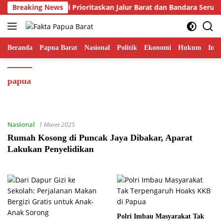
Langsung
Gubernur Fakhiri Prioritaskan Jalur Barat dan Bandara Serui
Breaking News
ke
konten
Beranda
Papua Barat
Nasional
Politik
Ekonomi
Hukum
Inte
papua
Nasional
1 Maret 2025
Rumah Kosong di Puncak Jaya Dibakar, Aparat
Lakukan Penyelidikan
Polri Imbau Masyarakat Tak