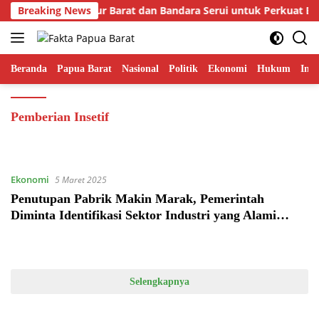
Langsung
iri Prioritaskan Jalur Barat dan Bandara Serui untuk Perkuat E
Breaking News
ke
konten
Beranda
Papua Barat
Nasional
Politik
Ekonomi
Hukum
Inte
Pemberian Insetif
Ekonomi
5 Maret 2025
Penutupan Pabrik Makin Marak, Pemerintah
Diminta Identifikasi Sektor Industri yang Alami
Kesulitan dan Berikan Insentif
Selengkapnya