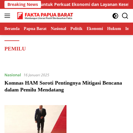
Langsung
t dan Bandara Serui untuk Perkuat Ekonomi dan Layanan Kesehat
Breaking News
ke
konten
Beranda
Papua Barat
Nasional
Politik
Ekonomi
Hukum
Inte
PEMILU
Nasional
16 Januari 2025
Komnas HAM Soroti Pentingnya Mitigasi Bencana
dalam Pemilu Mendatang