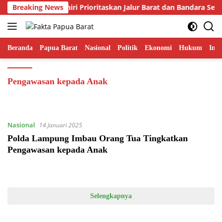
Langsung
Breaking News
Gubernur Fakhiri Prioritaskan Jalur Barat dan Bandara Ser
ke
konten
Beranda
Papua Barat
Nasional
Politik
Ekonomi
Hukum
Inte
Pengawasan kepada Anak
Nasional
14 Januari 2025
Polda Lampung Imbau Orang Tua Tingkatkan
Pengawasan kepada Anak
Selengkapnya