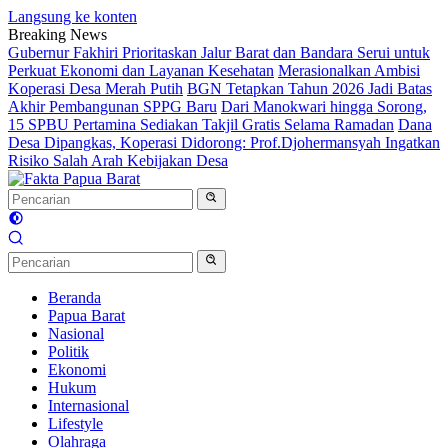
Langsung ke konten
Breaking News
Gubernur Fakhiri Prioritaskan Jalur Barat dan Bandara Serui untuk
Perkuat Ekonomi dan Layanan Kesehatan
Merasionalkan Ambisi
Koperasi Desa Merah Putih
BGN Tetapkan Tahun 2026 Jadi Batas
Akhir Pembangunan SPPG Baru
Dari Manokwari hingga Sorong,
15 SPBU Pertamina Sediakan Takjil Gratis Selama Ramadan
Dana
Desa Dipangkas, Koperasi Didorong: Prof.Djohermansyah Ingatkan
Risiko Salah Arah Kebijakan Desa
Beranda
Papua Barat
Nasional
Politik
Ekonomi
Hukum
Internasional
Lifestyle
Olahraga