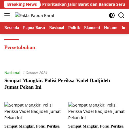
Langsung
Gubernur Fakhiri Prioritaskan Jalur Barat dan Bandara Serui
Breaking News
ke
konten
Beranda
Papua Barat
Nasional
Politik
Ekonomi
Hukum
Inte
Persetubuhan
Nasional
1 Oktober 2024
Sempat Mangkir, Polisi Periksa Vadel Badjideh
Jumat Pekan Ini
Sempat Mangkir, Polisi Periksa
Sempat Mangkir, Polisi Periksa