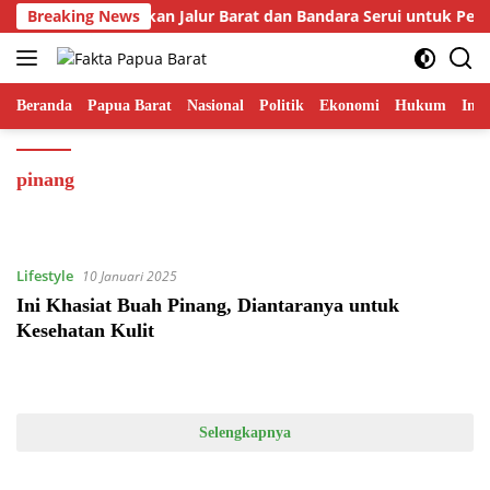
Langsung
r Fakhiri Prioritaskan Jalur Barat dan Bandara Serui untuk Pe
Breaking News
ke
konten
Beranda
Papua Barat
Nasional
Politik
Ekonomi
Hukum
Inte
pinang
Lifestyle
10 Januari 2025
Ini Khasiat Buah Pinang, Diantaranya untuk
Kesehatan Kulit
Selengkapnya