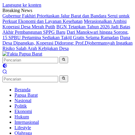
Langsung ke konten
Breaking News
Gubernur Fakhiri Prioritaskan Jalur Barat dan Bandara Serui untuk
Perkuat Ekonomi dan Layanan Kesehatan
Merasionalkan Ambisi
Koperasi Desa Merah Putih
BGN Tetapkan Tahun 2026 Jadi Batas
Akhir Pembangunan SPPG Baru
Dari Manokwari hingga Sorong,
15 SPBU Pertamina Sediakan Takjil Gratis Selama Ramadan
Dana
Desa Dipangkas, Koperasi Didorong: Prof.Djohermansyah Ingatkan
Risiko Salah Arah Kebijakan Desa
Beranda
Papua Barat
Nasional
Politik
Ekonomi
Hukum
Internasional
Lifestyle
Olahraga