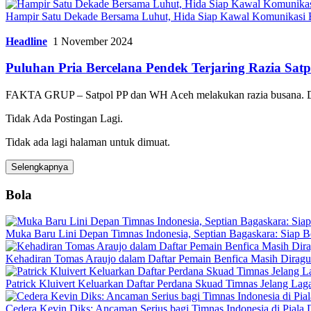
Hampir Satu Dekade Bersama Luhut, Hida Siap Kawal Komunikas
Headline
1 November 2024
Puluhan Pria Bercelana Pendek Terjaring Razia Sa
FAKTA GRUP – Satpol PP dan WH Aceh melakukan razia busana. Da
Tidak Ada Postingan Lagi.
Tidak ada lagi halaman untuk dimuat.
Selengkapnya
Bola
Muka Baru Lini Depan Timnas Indonesia, Septian Bagaskara: Siap B
Kehadiran Tomas Araujo dalam Daftar Pemain Benfica Masih Dirag
Patrick Kluivert Keluarkan Daftar Perdana Skuad Timnas Jelang Lag
Cedera Kevin Diks: Ancaman Serius bagi Timnas Indonesia di Piala