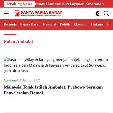
Langsung
andara Serui untuk Perkuat Ekonomi dan Layanan Kesehatan
Breaking News
ke
konten
Beranda
Papua Barat
Nasional
Politik
Ekonomi
Hukum
Inte
Pulau Ambalat
Nasional
8 Agustus 2025
Malaysia Tolak Istilah Ambalat, Prabowo Serukan
Penyelesaian Damai