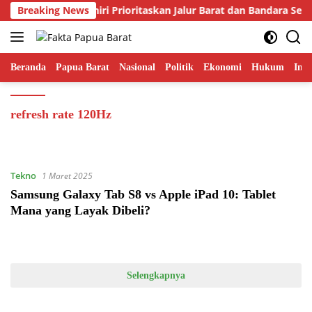
Langsung
Breaking News
Gubernur Fakhiri Prioritaskan Jalur Barat dan Bandara Ser
ke
konten
Beranda
Papua Barat
Nasional
Politik
Ekonomi
Hukum
Inte
refresh rate 120Hz
Tekno
1 Maret 2025
Samsung Galaxy Tab S8 vs Apple iPad 10: Tablet
Mana yang Layak Dibeli?
Selengkapnya