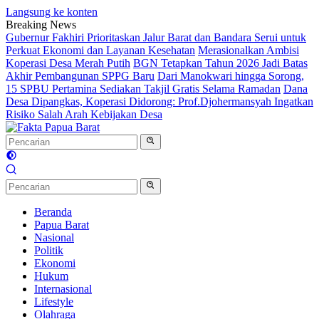
Langsung ke konten
Breaking News
Gubernur Fakhiri Prioritaskan Jalur Barat dan Bandara Serui untuk
Perkuat Ekonomi dan Layanan Kesehatan
Merasionalkan Ambisi
Koperasi Desa Merah Putih
BGN Tetapkan Tahun 2026 Jadi Batas
Akhir Pembangunan SPPG Baru
Dari Manokwari hingga Sorong,
15 SPBU Pertamina Sediakan Takjil Gratis Selama Ramadan
Dana
Desa Dipangkas, Koperasi Didorong: Prof.Djohermansyah Ingatkan
Risiko Salah Arah Kebijakan Desa
Beranda
Papua Barat
Nasional
Politik
Ekonomi
Hukum
Internasional
Lifestyle
Olahraga