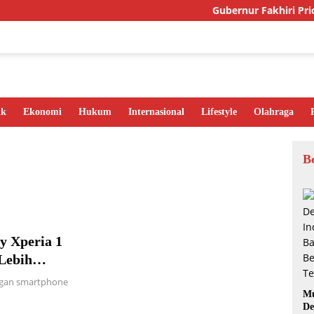
Gubernur Fakhiri Prior
ik
Ekonomi
Hukum
Internasional
Lifestyle
Olahraga
B
y Xperia 1
Lebih
ngan smartphone
Mu
De