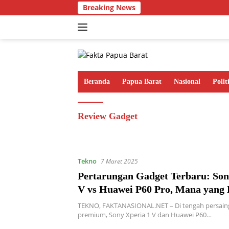
Langsung
Breaking News
ke
konten
Beranda
Papua Barat
Nasional
Polit
Review Gadget
Tekno
7 Maret 2025
Pertarungan Gadget Terbaru: Son
V vs Huawei P60 Pro, Mana yang 
Unggul?
TEKNO, FAKTANASIONAL.NET – Di tengah persai
premium, Sony Xperia 1 V dan Huawei P60…