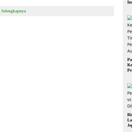
In
Ba
Selengkapnya
Be
Pa
Ke
Pe
Ti
Pe
Au
Ri
La
Je