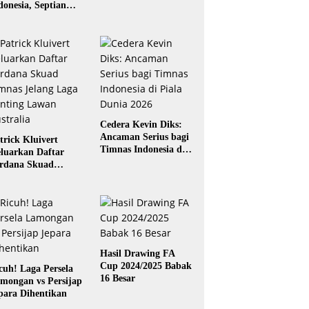
donesia, Septian
gaskara: Siap
rikan yang Terbaik
Cedera Kevin Diks:
Ancaman Serius bagi
trick Kluivert
Timnas Indonesia di
luarkan Daftar
Piala Dunia 2026
rdana Skuad
mnas Jelang Laga
nting Lawan
stralia
Hasil Drawing FA
Cup 2024/2025 Babak
cuh! Laga Persela
16 Besar
mongan vs Persijap
para Dihentikan