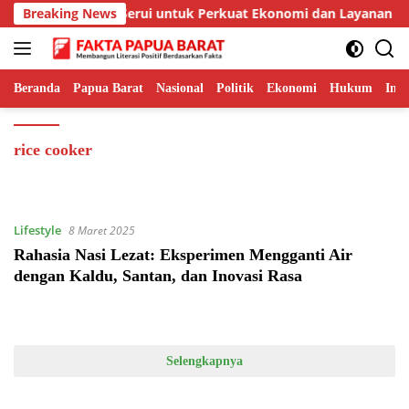
Langsung
 Barat dan Bandara Serui untuk Perkuat Ekonomi dan Layanan Ke
Breaking News
ke
konten
Beranda
Papua Barat
Nasional
Politik
Ekonomi
Hukum
Inte
rice cooker
Lifestyle
8 Maret 2025
Rahasia Nasi Lezat: Eksperimen Mengganti Air
dengan Kaldu, Santan, dan Inovasi Rasa
Selengkapnya