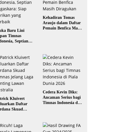
Kehadiran Tomas
Araujo dalam Daftar
Pemain Benfica Masih
ka Baru Lini
Diragukan
pan Timnas
donesia, Septian
gaskara: Siap
rikan yang Terbaik
Cedera Kevin Diks:
Ancaman Serius bagi
trick Kluivert
Timnas Indonesia di
luarkan Daftar
Piala Dunia 2026
rdana Skuad
mnas Jelang Laga
nting Lawan
stralia