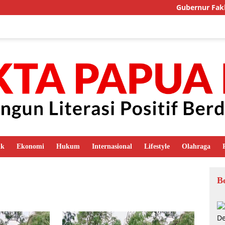
Gubernur Fakhiri
ik
Ekonomi
Hukum
Internasional
Lifestyle
Olahraga
B