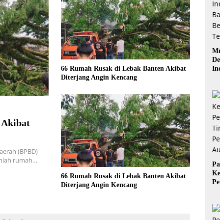
Mu
De
In
66 Rumah Rusak di Lebak Banten Akibat
Ba
Diterjang Angin Kencang
Be
 Akibat
aerah (BPBD)
umlah rumah…
Pa
Ke
66 Rumah Rusak di Lebak Banten Akibat
Pe
Diterjang Angin Kencang
Ti
Pe
Au