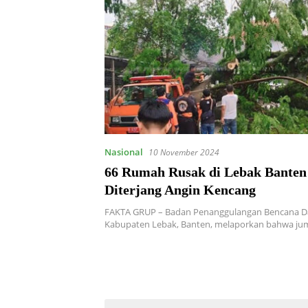
Nasional
10 November 2024
66 Rumah Rusak di Lebak Banten
Diterjang Angin Kencang
FAKTA GRUP – Badan Penanggulangan Bencana D
Kabupaten Lebak, Banten, melaporkan bahwa j