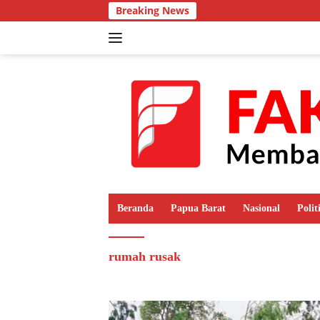
Langsung
Breaking News
ke
konten
Beranda
Papua Barat
Nasional
Polit
rumah rusak