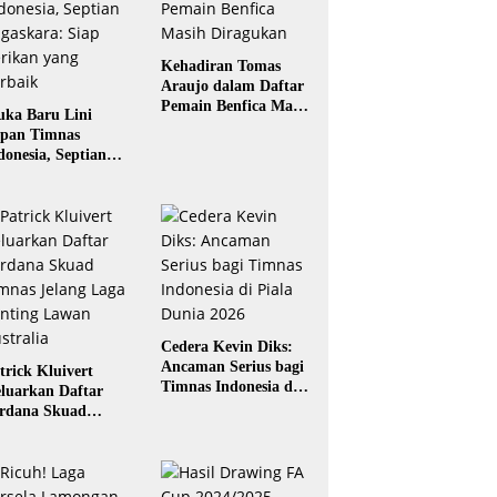
Kehadiran Tomas
Araujo dalam Daftar
Pemain Benfica Masih
ka Baru Lini
Diragukan
pan Timnas
donesia, Septian
gaskara: Siap
rikan yang Terbaik
Cedera Kevin Diks:
Ancaman Serius bagi
trick Kluivert
Timnas Indonesia di
luarkan Daftar
Piala Dunia 2026
rdana Skuad
mnas Jelang Laga
nting Lawan
stralia