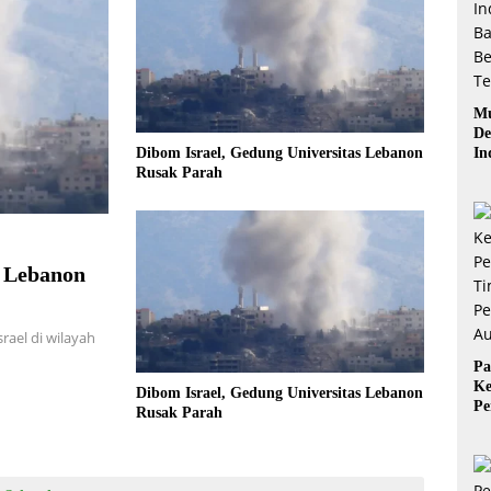
Mu
De
In
Dibom Israel, Gedung Universitas Lebanon
Ba
Rusak Parah
Be
s Lebanon
rael di wilayah
Pa
Ke
Dibom Israel, Gedung Universitas Lebanon
Pe
Rusak Parah
Ti
Pe
Au