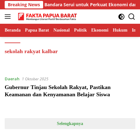
Langsung
skan Jalur Barat dan Bandara Serui untuk Perkuat Ekonomi dan 
Breaking News
ke
konten
Beranda
Papua Barat
Nasional
Politik
Ekonomi
Hukum
Inte
sekolah rakyat kalbar
Daerah
1 Oktober 2025
Gubernur Tinjau Sekolah Rakyat, Pastikan
Keamanan dan Kenyamanan Belajar Siswa
Selengkapnya