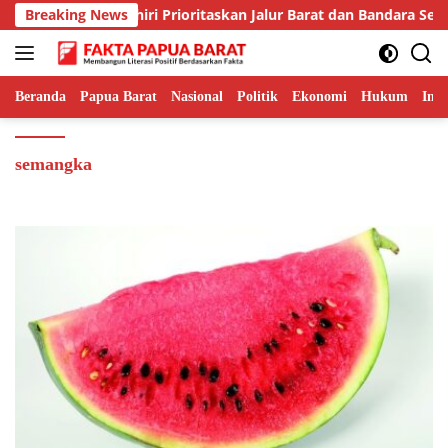
Langsung
Gubernur Fakhiri Prioritaskan Jalur Barat dan Bandara Ser
Breaking News
ke
konten
Beranda
Papua Barat
Nasional
Politik
Ekonomi
Hukum
Inte
semangka