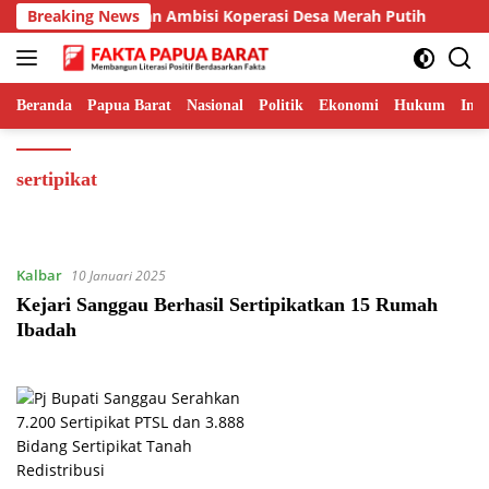
Langsung
Breaking News
Merasionalkan Ambisi Koperasi Desa Merah Putih
ke
konten
Beranda
Papua Barat
Nasional
Politik
Ekonomi
Hukum
Inte
sertipikat
Kalbar
10 Januari 2025
Kejari Sanggau Berhasil Sertipikatkan 15 Rumah
Ibadah