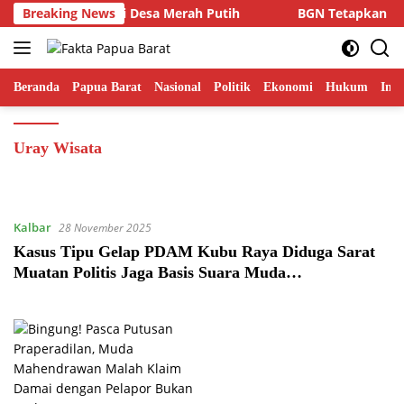
Langsung
an Ambisi Koperasi Desa Merah Putih
Breaking News
BGN Tetapkan Tah
ke
konten
Beranda
Papua Barat
Nasional
Politik
Ekonomi
Hukum
Inte
Uray Wisata
Kalbar
28 November 2025
Kasus Tipu Gelap PDAM Kubu Raya Diduga Sarat
Muatan Politis Jaga Basis Suara Muda
Mahendrawan