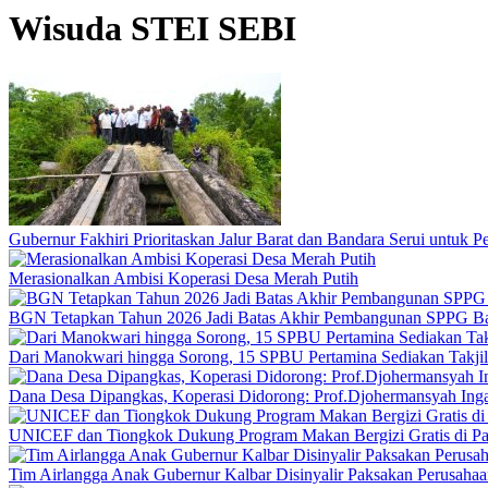
Wisuda STEI SEBI
Gubernur Fakhiri Prioritaskan Jalur Barat dan Bandara Serui untuk
Merasionalkan Ambisi Koperasi Desa Merah Putih
BGN Tetapkan Tahun 2026 Jadi Batas Akhir Pembangunan SPPG B
Dari Manokwari hingga Sorong, 15 SPBU Pertamina Sediakan Takji
Dana Desa Dipangkas, Koperasi Didorong: Prof.Djohermansyah Inga
UNICEF dan Tiongkok Dukung Program Makan Bergizi Gratis di P
Tim Airlangga Anak Gubernur Kalbar Disinyalir Paksakan Perusaha