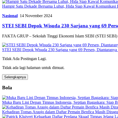
Hampir Satu Dekade Bersama Luhut, Hida Siap Kawal Komunikas
Nasional
14 November 2024
STEI SEBI Depok Wisuda 230 Sarjana yang 69 Perse
FAKTA GRUP – Sekolah Tinggi Ekonomi Islam SEBI (STEI SEBI) 
STEI SEBI Depok Wisuda 230 Sarjana yang 69 Persen, Diantaranya 
Tidak Ada Postingan Lagi.
Tidak ada lagi halaman untuk dimuat.
Selengkapnya
Bola
Muka Baru Lini Depan Timnas Indonesia, Septian Bagaskara: Siap B
Kehadiran Tomas Araujo dalam Daftar Pemain Benfica Masih Dirag