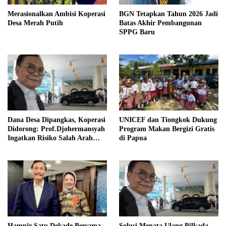
Merasionalkan Ambisi Koperasi
BGN Tetapkan Tahun 2026 Jadi
Desa Merah Putih
Batas Akhir Pembangunan
SPPG Baru
Dana Desa Dipangkas, Koperasi
UNICEF dan Tiongkok Dukung
Didorong: Prof.Djohermansyah
Program Makan Bergizi Gratis
Ingatkan Risiko Salah Arah
di Papua
Kebijakan Desa
Hampir Satu Dekade Bersama
Solusi Menata Ulang Pilkada