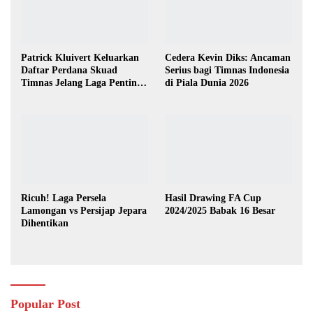
Patrick Kluivert Keluarkan
Cedera Kevin Diks: Ancaman
Daftar Perdana Skuad
Serius bagi Timnas Indonesia
Timnas Jelang Laga Penting
di Piala Dunia 2026
Lawan Australia
Ricuh! Laga Persela
Hasil Drawing FA Cup
Lamongan vs Persijap Jepara
2024/2025 Babak 16 Besar
Dihentikan
Popular Post