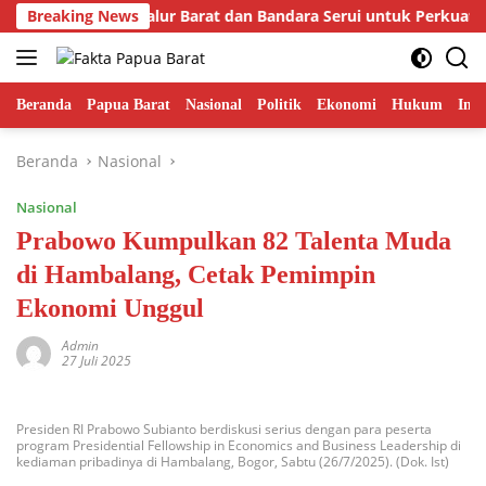
Langsung
i Prioritaskan Jalur Barat dan Bandara Serui untuk Perkuat Ek
Breaking News
ke
konten
Beranda
Papua Barat
Nasional
Politik
Ekonomi
Hukum
Inte
Beranda
Nasional
Nasional
Prabowo Kumpulkan 82 Talenta Muda
di Hambalang, Cetak Pemimpin
Ekonomi Unggul
Admin
27 Juli 2025
Presiden RI Prabowo Subianto berdiskusi serius dengan para peserta
program Presidential Fellowship in Economics and Business Leadership di
kediaman pribadinya di Hambalang, Bogor, Sabtu (26/7/2025). (Dok. Ist)